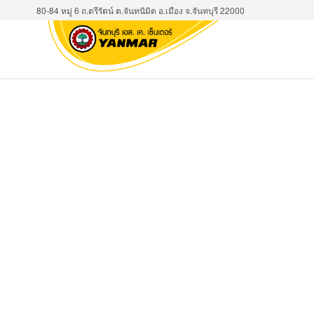
80-84 หมู่ 6 ถ.ตรีรัตน์ ต.จันทนิมิต อ.เมือง จ.จันทบุรี 22000
บจก. จันท
ผู้แทน
จำหน่าย
เอส.เค.เ
รถขุด
(ยันม่าร์จ
ยันม่าร์
รถแทรก
เตอร์ยัน
ม่าร์
ภาค
ตะวัน
ออก