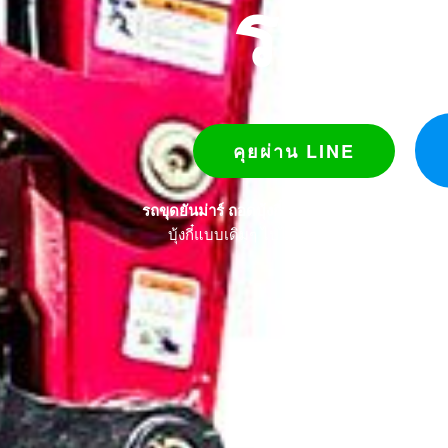
รถขุดย
คุยผ่าน LINE
รถขุดยันม่าร์ ถอดบุ้งกี๋ด้วยระบบไฟฟ้า (Quick 
บุ้งกี๋แบบเดิมๆ ไปได้เลย เมื่อใช้รถขุดยันม่าร