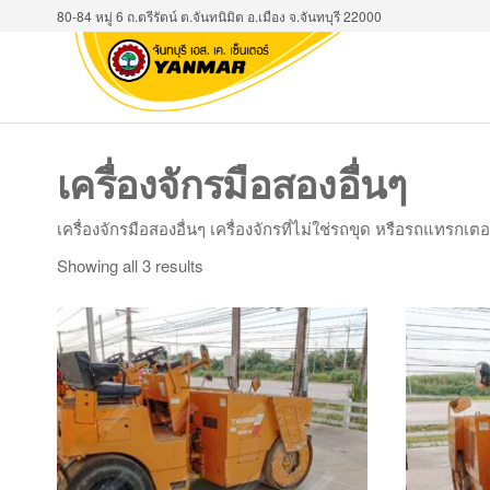
Skip
80-84 หมู่ 6 ถ.ตรีรัตน์ ต.จันทนิมิต อ.เมือง จ.จันทบุรี 22000
to
the
บจก. จันท
ผู้แทน
content
จำหน่าย
เอส.เค.เ
รถขุด
(ยันม่าร์จ
ยันม่าร์
เครื่องจักรมือสองอื่นๆ
รถแทรก
เตอร์ยัน
เครื่องจักรมือสองอื่นๆ เครื่องจักรที่ไม่ใช่รถขุด หรือรถแทรกเ
ม่าร์
ภาค
Showing all 3 results
ตะวัน
ออก