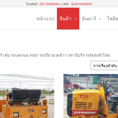
โทรศัพท์ :
087-6068686
| LINE :
@SKYANMAR
หน้าแรก
สินค้า
ยันม่าร์
โซลิ
บุรี
ซ็นเตอร์
ันทบุรี)
ตอร์ เช่น รถบดถนน รถยก รถเกี่ยวนวดข้าว ฯลฯ มีบริการจัดส่งทั่วไทย