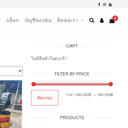
0
ส
บล็อก
บัญชีของฉัน
ติดต่อเรา
CART
ไม่มีสินค้าในตะกร้า
FILTER BY PRICE
ราคา
ราคา
ราคา
280,000฿
—
350,000฿
คัดกรอง
ต่ำ
สูงสุด
สุด
PRODUCTS